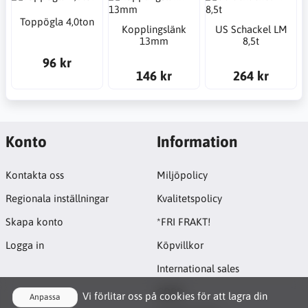
Toppögla 4,0ton
Kopplingslänk
US Schackel LM
13mm
8,5t
96 kr
146 kr
264 kr
Konto
Information
Kontakta oss
Miljöpolicy
Regionala inställningar
Kvalitetspolicy
Skapa konto
*FRI FRAKT!
Logga in
Köpvillkor
International sales
GDPR
Vi förlitar oss på cookies för att lagra din
Anpassa