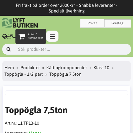
Fri frakt på order över 2000kr* - Snabba leveranser -
Specialtillverkning
Privat
Företag
Antal
0
Summa
0 kr
Hem
Produkter
Kättingkomponenter
Klass 10
Toppögla - 1/2 part
Toppögla 7,5ton
Toppögla 7,5ton
Art.nr.:
11.TP13-10