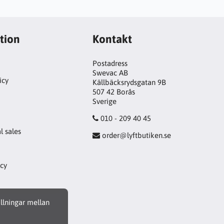
tion
Kontakt
Postadress
Swevac AB
icy
Källbäcksrydsgatan 9B
507 42 Borås
!
Sverige
010 - 209 40 45
l sales
order@lyftbutiken.se
icy
ällningar mellan