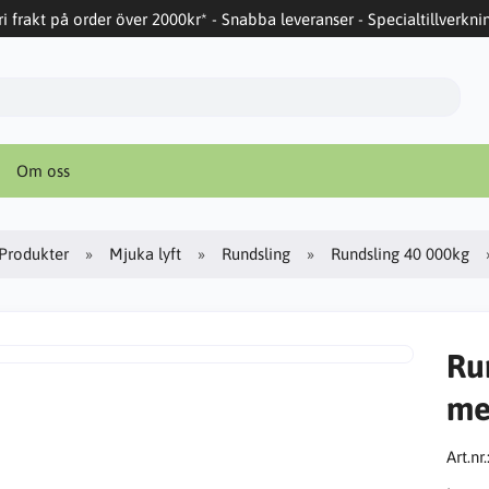
ri frakt på order över 2000kr* - Snabba leveranser - Specialtillverkni
Om oss
Produkter
Mjuka lyft
Rundsling
Rundsling 40 000kg
Ru
me
Art.nr.