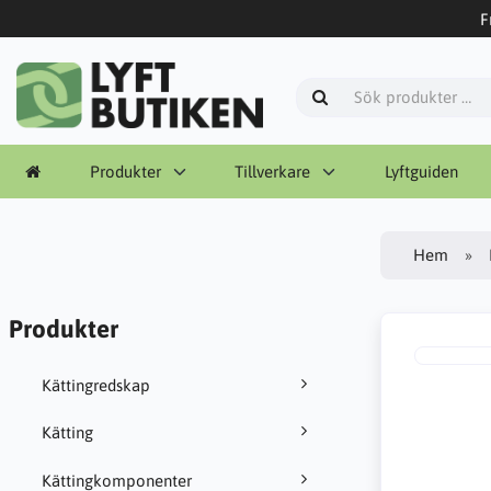
F
Produkter
Tillverkare
Lyftguiden
Hem
Produkter
Kättingredskap
Kätting
Kättingkomponenter