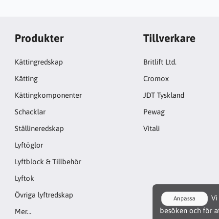
Produkter
Tillverkare
Kättingredskap
Britlift Ltd.
Kätting
Cromox
Kättingkomponenter
JDT Tyskland
Schacklar
Pewag
Stållineredskap
Vitali
Lyftöglor
Lyftblock & Tillbehör
Lyftok
Övriga lyftredskap
Vi 
Anpassa
besöken och för at
Mer…