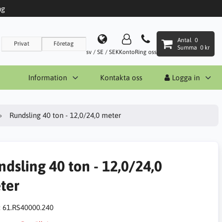
ng
Antal
0
Privat
Företag
Summa
0 kr
sv / SE / SEK
Konto
Ring oss
Information
Kontakta oss
Logga in
Rundsling 40 ton - 12,0/24,0 meter
ndsling 40 ton - 12,0/24,0
ter
:
61.RS40000.240