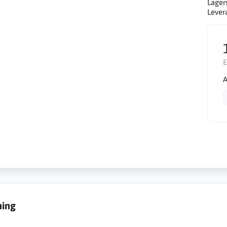
Lager
Lever
E
A
ning