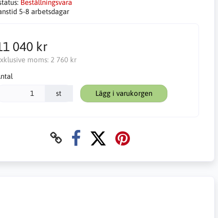
status:
Beställningsvara
anstid 5-8 arbetsdagar
11 040 kr
xklusive moms:
2 760 kr
ntal
st
Lägg i varukorgen