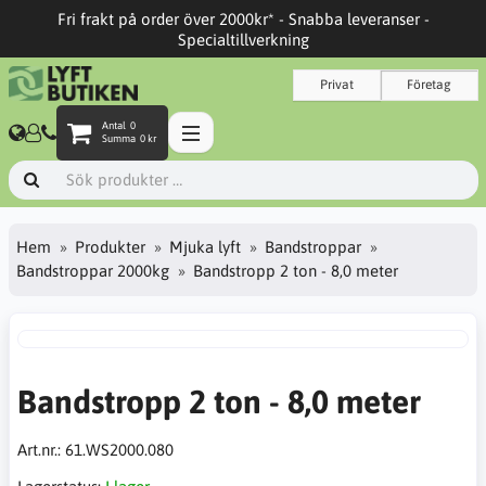
Fri frakt på order över 2000kr* - Snabba leveranser -
Specialtillverkning
Privat
Företag
Antal
0
Summa
0 kr
Hem
Produkter
Mjuka lyft
Bandstroppar
Bandstroppar 2000kg
Bandstropp 2 ton - 8,0 meter
Bandstropp 2 ton - 8,0 meter
Art.nr.:
61.WS2000.080