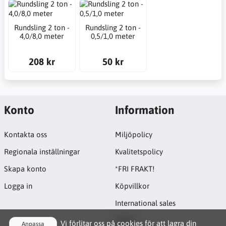
Rundsling 2 ton -
Rundsling 2 ton -
4,0/8,0 meter
0,5/1,0 meter
208 kr
50 kr
Konto
Information
Kontakta oss
Miljöpolicy
Regionala inställningar
Kvalitetspolicy
Skapa konto
*FRI FRAKT!
Logga in
Köpvillkor
International sales
GDPR
Vi förlitar oss på cookies för att lagra din
Anpassa