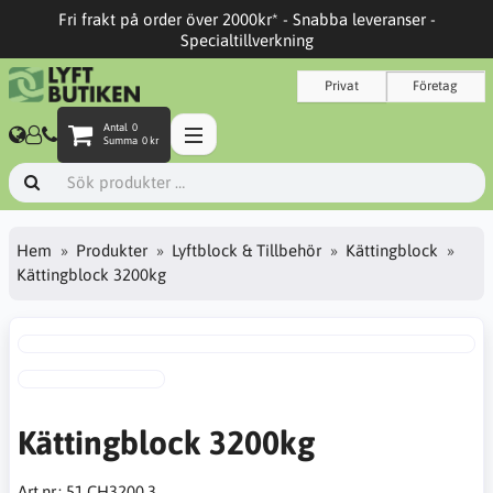
Fri frakt på order över 2000kr* - Snabba leveranser -
Specialtillverkning
Privat
Företag
Antal
0
Summa
0 kr
Hem
Produkter
Lyftblock & Tillbehör
Kättingblock
Kättingblock 3200kg
Kättingblock 3200kg
Art.nr.:
51.CH3200.3