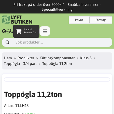
Fri frakt på order över 2000kr* - Snabba leveranser -
Specialtillverkning
Privat
Företag
Antal
0
Summa
0 kr
Hem
Produkter
Kättingkomponenter
Klass 8
Toppögla - 3/4 part
Toppögla 11,2ton
Toppögla 11,2ton
Art.nr.:
11.LH13