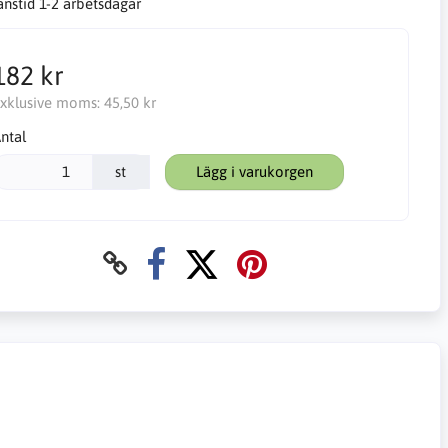
anstid 1-2 arbetsdagar
182 kr
xklusive moms:
45,50 kr
ntal
st
Lägg i varukorgen