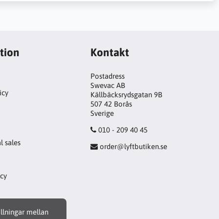
tion
Kontakt
Postadress
Swevac AB
icy
Källbäcksrydsgatan 9B
507 42 Borås
!
Sverige
010 - 209 40 45
l sales
order@lyftbutiken.se
icy
ällningar mellan