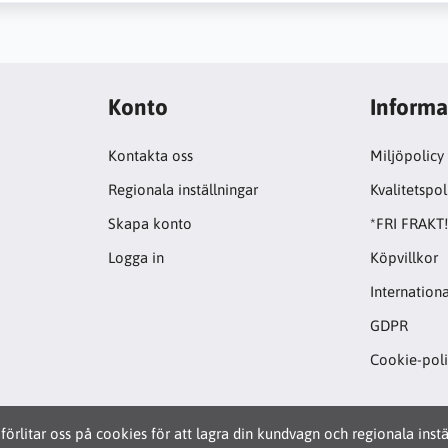
Konto
Informa
Kontakta oss
Miljöpolicy
Regionala inställningar
Kvalitetspol
Skapa konto
*FRI FRAKT
Logga in
Köpvillkor
Internationa
GDPR
Cookie-pol
förlitar oss på cookies för att lagra din kundvagn och regionala inst