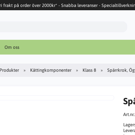
ri frakt på order över 2000kr* - Snabba leveranser - Specialtillverkni
Om oss
Produkter
Kättingkomponenter
Klass 8
Spärrkrok, Ö
Sp
Art.nr.
Lager
Lever