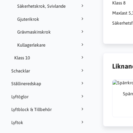
Klass 8
Säkerhetskrok, Svivlande
Maxlast 5,
Gjuterikrok
Säkerhetsf
Grävmaskinskrok
Kullagerlekare
Klass 10
Liknan
Schacklar
Stållineredskap
Spär
Lyftöglor
Lyftblock & Tillbehör
Lyftok