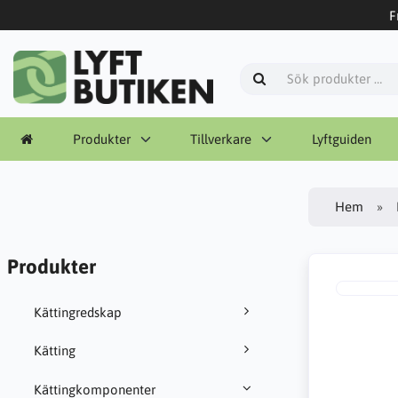
F
Produkter
Tillverkare
Lyftguiden
Hem
Produkter
Kättingredskap
Kätting
Kättingkomponenter