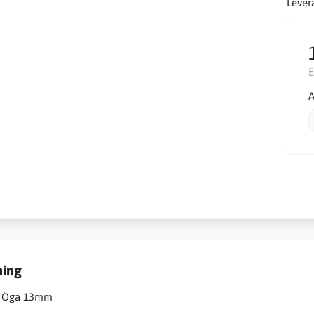
Lever
E
A
ning
, Öga 13mm