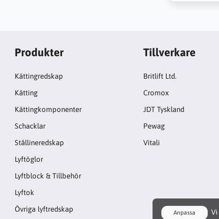
Produkter
Tillverkare
Kättingredskap
Britlift Ltd.
Kätting
Cromox
Kättingkomponenter
JDT Tyskland
Schacklar
Pewag
Stållineredskap
Vitali
Lyftöglor
Lyftblock & Tillbehör
Lyftok
Övriga lyftredskap
Vi 
Anpassa