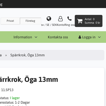
ng
Antal
0
Privat
Företag
Summa
0 kr
sv / SE / SEK
Konto
Ring oss
Information
Kontakta oss
Logga in
ga
Spärrkrok, Öga 13mm
ärrkrok, Öga 13mm
:
11.SP13
status:
I lager
ansstatus:
1-2 Dagar