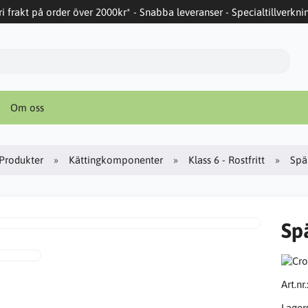
ri frakt på order över 2000kr* - Snabba leveranser - Specialtillverkni
Om oss
Produkter
Kättingkomponenter
Klass 6 - Rostfritt
Spä
Sp
Art.nr.
Lager