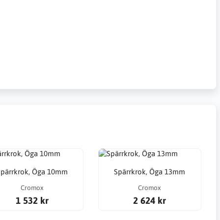
Spärrkrok, Öga 10mm
Spärrkrok, Öga 13mm
Cromox
Cromox
1 532 kr
2 624 kr