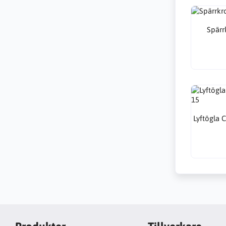
Spär
Lyftögla 