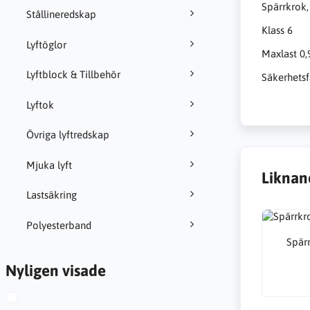
Spärrkrok
Stållineredskap
Klass 6
Lyftöglor
Maxlast 0,
Lyftblock & Tillbehör
Säkerhetsf
Lyftok
Övriga lyftredskap
Mjuka lyft
Liknan
Lastsäkring
Polyesterband
Spär
Nyligen visade