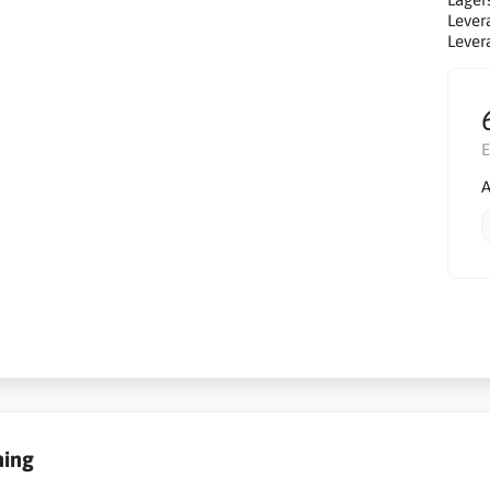
Lever
Lever
E
A
ning