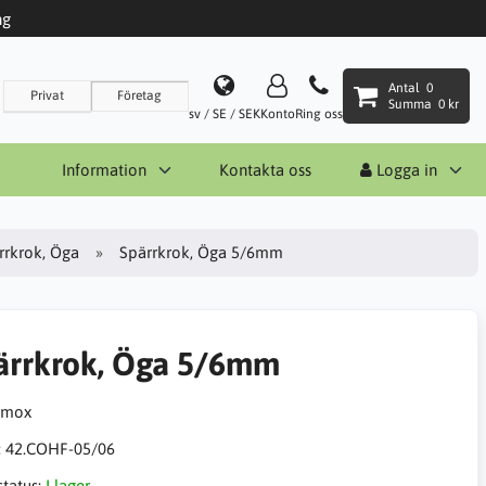
ng
Antal
0
Privat
Företag
Summa
0 kr
sv / SE / SEK
Konto
Ring oss
Information
Kontakta oss
Logga in
rrkrok, Öga
Spärrkrok, Öga 5/6mm
ärrkrok, Öga 5/6mm
:
42.COHF-05/06
status:
I lager